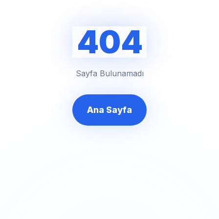
404
Sayfa Bulunamadı
Ana Sayfa