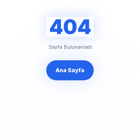
404
Sayfa Bulunamadı
Ana Sayfa