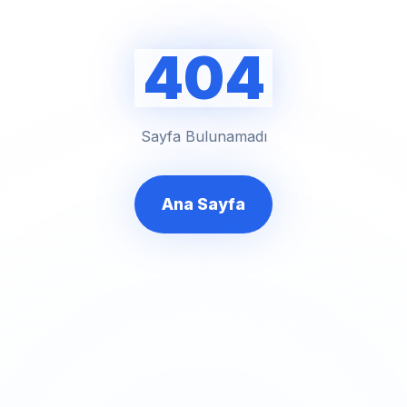
404
Sayfa Bulunamadı
Ana Sayfa