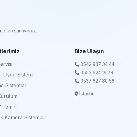
zmetleri sunuyoruz.
lerimiz
Bize Ulaşın
rvisi
0542 837 34 44
0553 624 16 79
i Uydu Sistemi
0537 627 80 56
d Sistemleri
İstanbul
Kurulum
 Tamiri
k Kamera Sistemleri