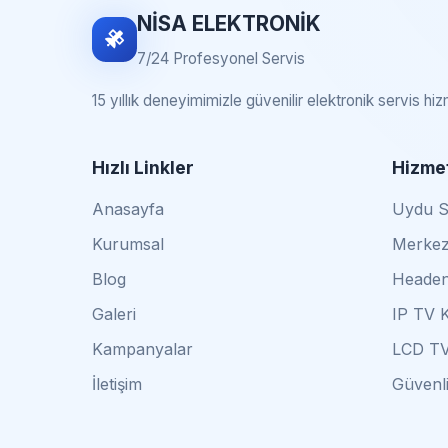
NİSA ELEKTRONİK
7/24 Profesyonel Servis
15 yıllık deneyimimizle güvenilir elektronik servis hi
Hızlı Linkler
Hizmet
Anasayfa
Uydu Se
Kurumsal
Merkez
Blog
Headen
Galeri
IP TV 
Kampanyalar
LCD TV
İletişim
Güvenli