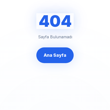
404
Sayfa Bulunamadı
Ana Sayfa