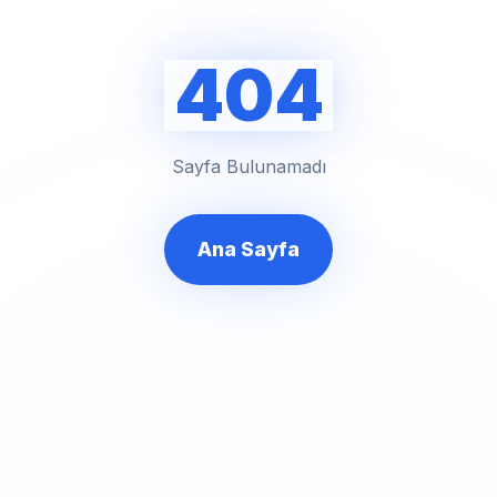
404
Sayfa Bulunamadı
Ana Sayfa