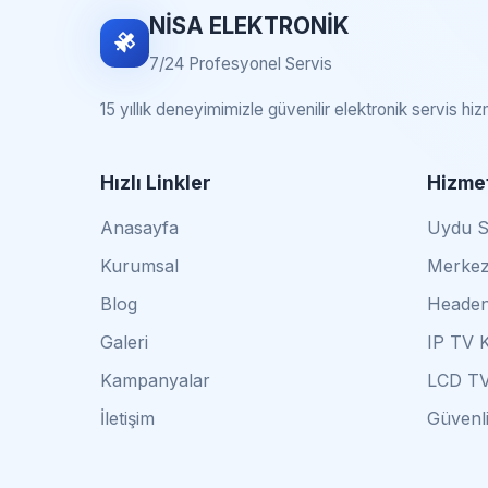
NİSA ELEKTRONİK
7/24 Profesyonel Servis
15 yıllık deneyimimizle güvenilir elektronik servis hi
Hızlı Linkler
Hizmet
Anasayfa
Uydu Se
Kurumsal
Merkez
Blog
Headen
Galeri
IP TV 
Kampanyalar
LCD TV
İletişim
Güvenli