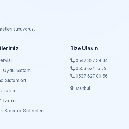
zmetleri sunuyoruz.
lerimiz
Bize Ulaşın
rvisi
0542 837 34 44
0553 624 16 79
i Uydu Sistemi
0537 627 80 56
d Sistemleri
İstanbul
Kurulum
 Tamiri
k Kamera Sistemleri