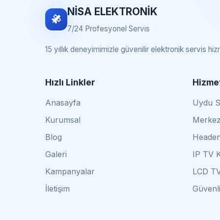
NİSA ELEKTRONİK
7/24 Profesyonel Servis
15 yıllık deneyimimizle güvenilir elektronik servis hi
Hızlı Linkler
Hizmet
Anasayfa
Uydu Se
Kurumsal
Merkez
Blog
Headen
Galeri
IP TV 
Kampanyalar
LCD TV
İletişim
Güvenli