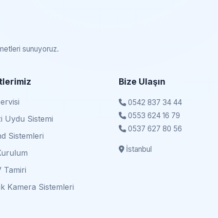
zmetleri sunuyoruz.
lerimiz
Bize Ulaşın
rvisi
0542 837 34 44
0553 624 16 79
i Uydu Sistemi
0537 627 80 56
d Sistemleri
İstanbul
Kurulum
 Tamiri
k Kamera Sistemleri