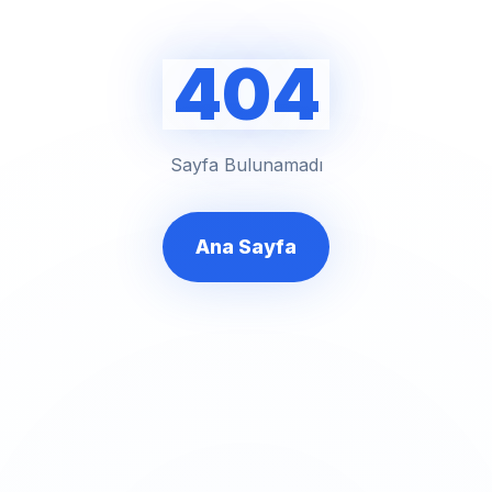
404
Sayfa Bulunamadı
Ana Sayfa