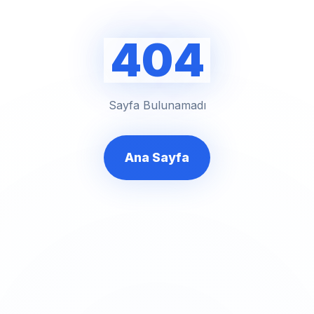
404
Sayfa Bulunamadı
Ana Sayfa