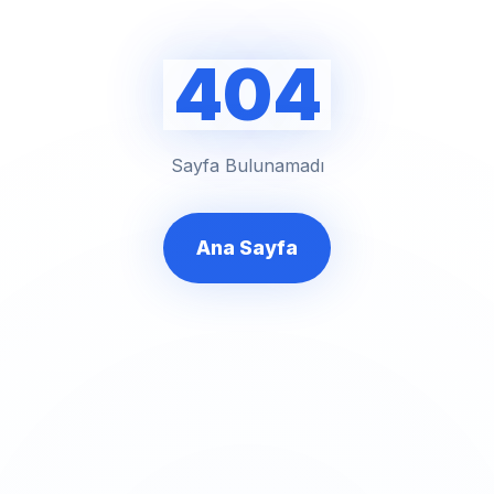
404
Sayfa Bulunamadı
Ana Sayfa