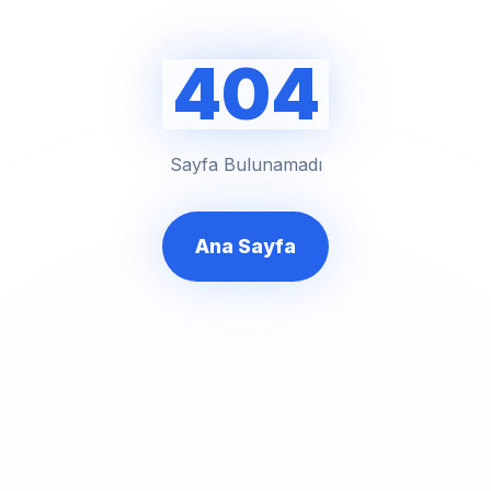
404
Sayfa Bulunamadı
Ana Sayfa