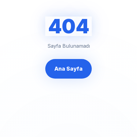
404
Sayfa Bulunamadı
Ana Sayfa