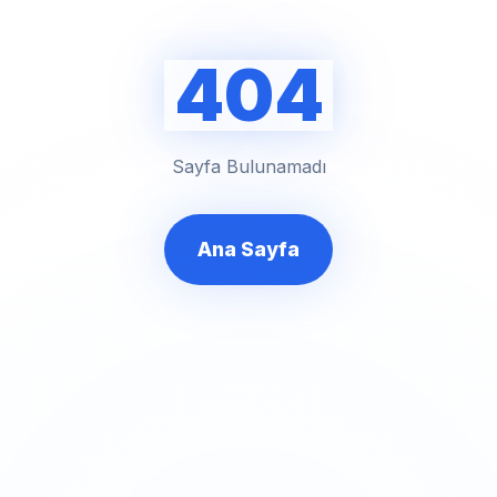
404
Sayfa Bulunamadı
Ana Sayfa