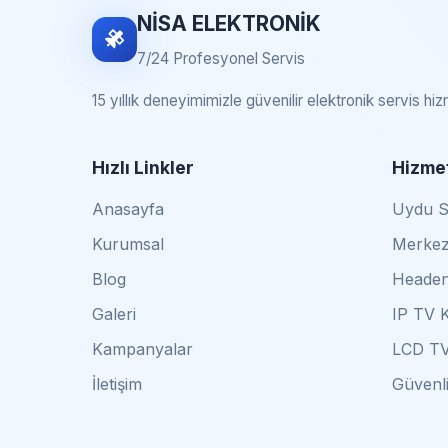
NİSA ELEKTRONİK
7/24 Profesyonel Servis
15 yıllık deneyimimizle güvenilir elektronik servis hi
Hızlı Linkler
Hizmet
Anasayfa
Uydu Se
Kurumsal
Merkez
Blog
Headen
Galeri
IP TV 
Kampanyalar
LCD TV
İletişim
Güvenli