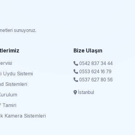
zmetleri sunuyoruz.
lerimiz
Bize Ulaşın
rvisi
0542 837 34 44
0553 624 16 79
i Uydu Sistemi
0537 627 80 56
d Sistemleri
İstanbul
Kurulum
 Tamiri
k Kamera Sistemleri