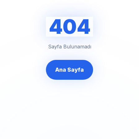
404
Sayfa Bulunamadı
Ana Sayfa