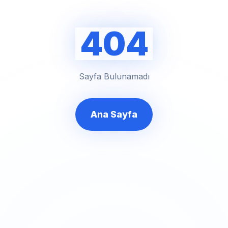
404
Sayfa Bulunamadı
Ana Sayfa