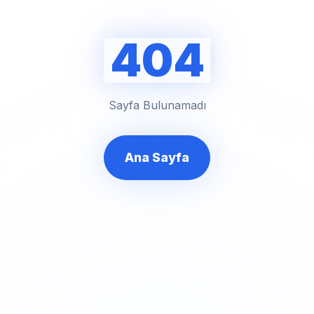
404
Sayfa Bulunamadı
Ana Sayfa