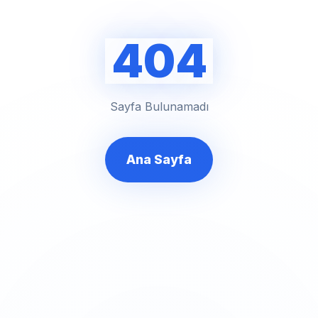
404
Sayfa Bulunamadı
Ana Sayfa