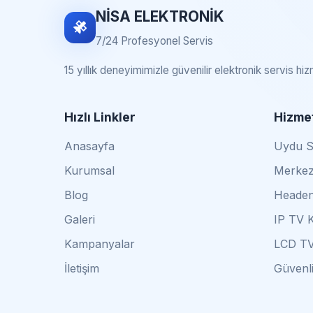
NİSA ELEKTRONİK
7/24 Profesyonel Servis
15 yıllık deneyimimizle güvenilir elektronik servis hi
Hızlı Linkler
Hizmet
Anasayfa
Uydu Se
Kurumsal
Merkez
Blog
Headen
Galeri
IP TV 
Kampanyalar
LCD TV
İletişim
Güvenli