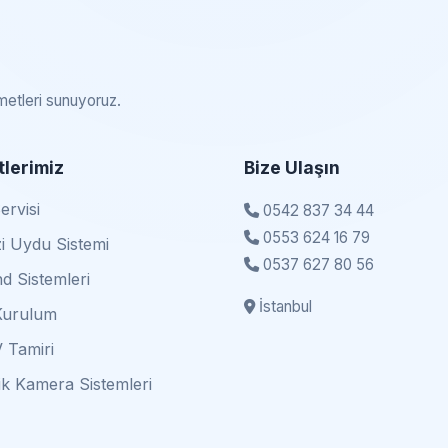
zmetleri sunuyoruz.
lerimiz
Bize Ulaşın
rvisi
0542 837 34 44
0553 624 16 79
i Uydu Sistemi
0537 627 80 56
d Sistemleri
İstanbul
Kurulum
 Tamiri
k Kamera Sistemleri