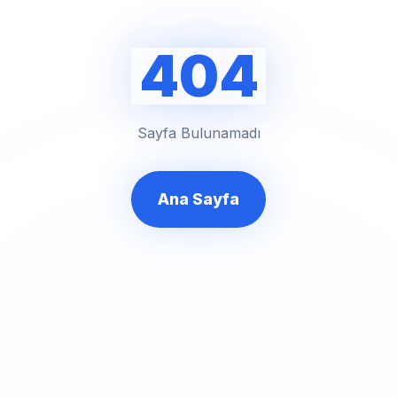
404
Sayfa Bulunamadı
Ana Sayfa