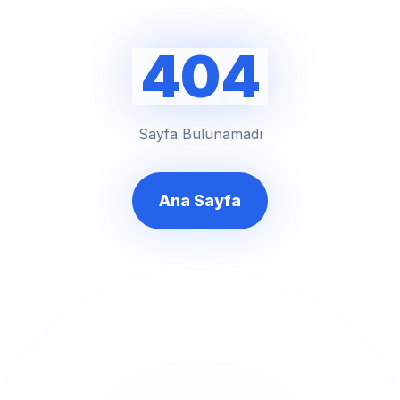
404
Sayfa Bulunamadı
Ana Sayfa