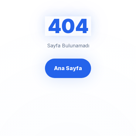
404
Sayfa Bulunamadı
Ana Sayfa