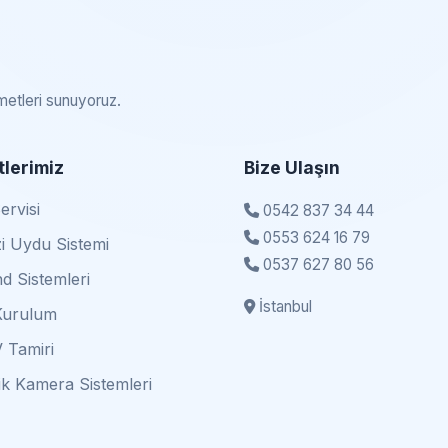
zmetleri sunuyoruz.
lerimiz
Bize Ulaşın
rvisi
0542 837 34 44
0553 624 16 79
i Uydu Sistemi
0537 627 80 56
d Sistemleri
İstanbul
Kurulum
 Tamiri
k Kamera Sistemleri