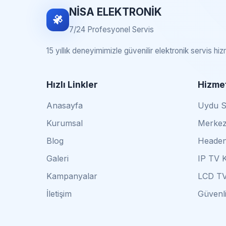
NİSA ELEKTRONİK
7/24 Profesyonel Servis
15 yıllık deneyimimizle güvenilir elektronik servis hi
Hızlı Linkler
Hizmet
Anasayfa
Uydu Se
Kurumsal
Merkez
Blog
Headen
Galeri
IP TV 
Kampanyalar
LCD TV
İletişim
Güvenli