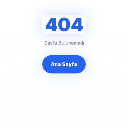
404
Sayfa Bulunamadı
Ana Sayfa