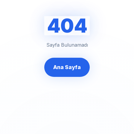
404
Sayfa Bulunamadı
Ana Sayfa