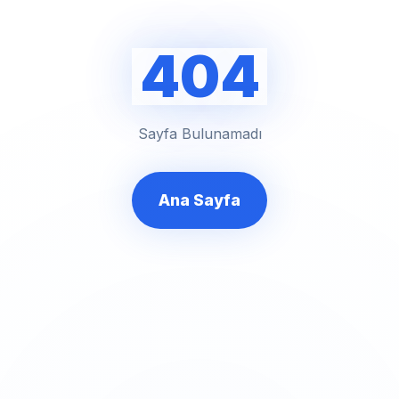
404
Sayfa Bulunamadı
Ana Sayfa