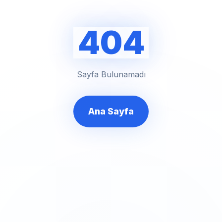
404
Sayfa Bulunamadı
Ana Sayfa