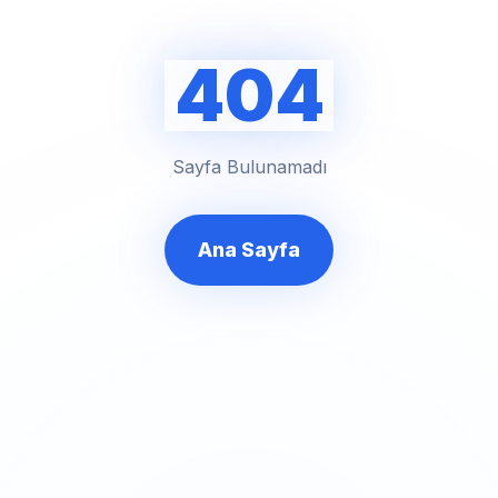
404
Sayfa Bulunamadı
Ana Sayfa