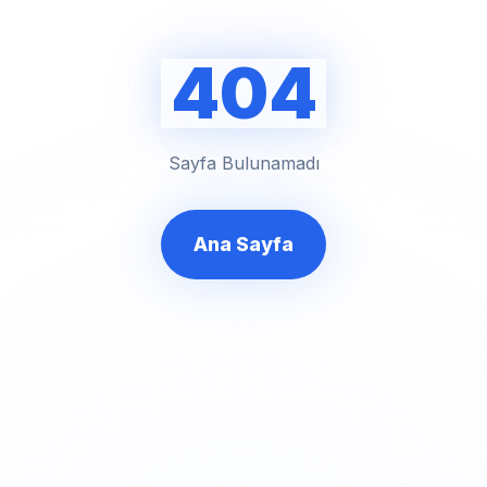
404
Sayfa Bulunamadı
Ana Sayfa