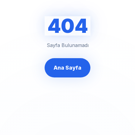
404
Sayfa Bulunamadı
Ana Sayfa