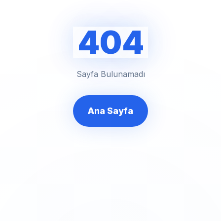
404
Sayfa Bulunamadı
Ana Sayfa