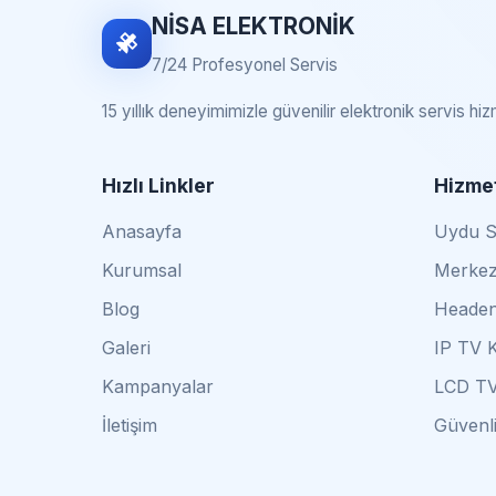
NİSA ELEKTRONİK
7/24 Profesyonel Servis
15 yıllık deneyimimizle güvenilir elektronik servis hi
Hızlı Linkler
Hizmet
Anasayfa
Uydu Se
Kurumsal
Merkez
Blog
Headen
Galeri
IP TV 
Kampanyalar
LCD TV
İletişim
Güvenli