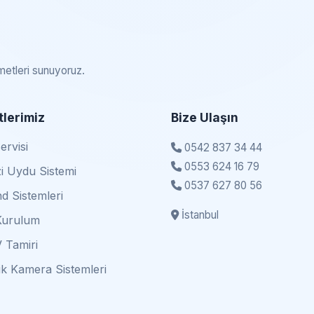
zmetleri sunuyoruz.
lerimiz
Bize Ulaşın
rvisi
0542 837 34 44
0553 624 16 79
i Uydu Sistemi
0537 627 80 56
d Sistemleri
İstanbul
Kurulum
 Tamiri
k Kamera Sistemleri