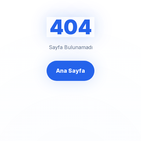
404
Sayfa Bulunamadı
Ana Sayfa