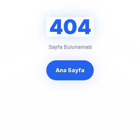
404
Sayfa Bulunamadı
Ana Sayfa