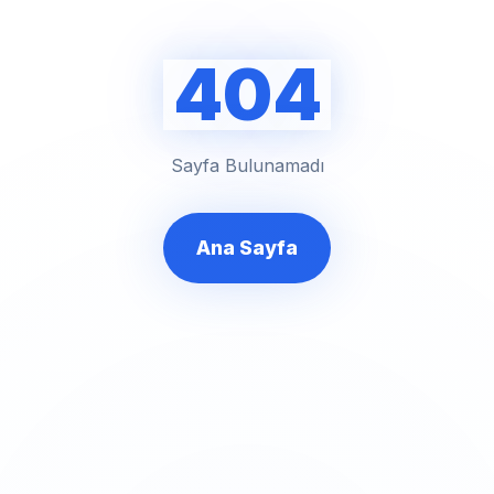
404
Sayfa Bulunamadı
Ana Sayfa