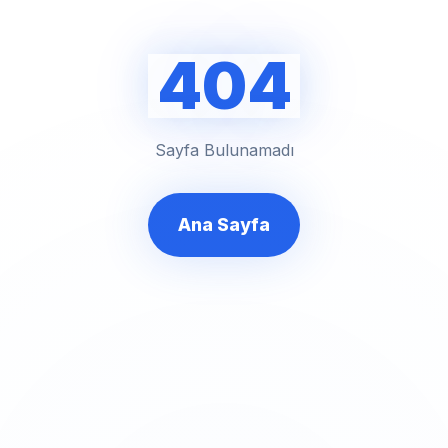
404
Sayfa Bulunamadı
Ana Sayfa