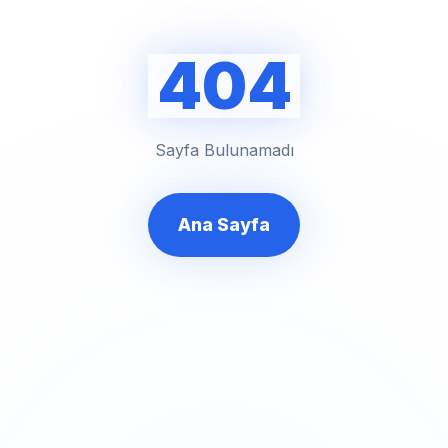
404
Sayfa Bulunamadı
Ana Sayfa