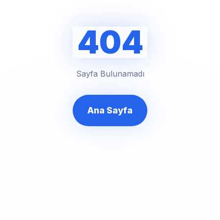
404
Sayfa Bulunamadı
Ana Sayfa