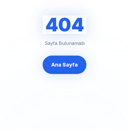
404
Sayfa Bulunamadı
Ana Sayfa