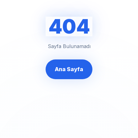
404
Sayfa Bulunamadı
Ana Sayfa