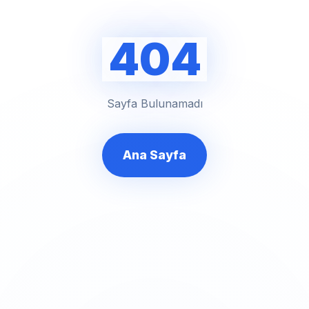
404
Sayfa Bulunamadı
Ana Sayfa