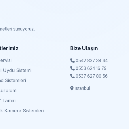
zmetleri sunuyoruz.
lerimiz
Bize Ulaşın
rvisi
0542 837 34 44
0553 624 16 79
i Uydu Sistemi
0537 627 80 56
d Sistemleri
İstanbul
Kurulum
 Tamiri
k Kamera Sistemleri