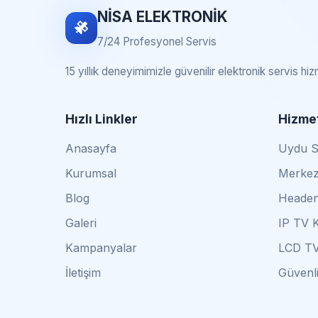
NİSA ELEKTRONİK
7/24 Profesyonel Servis
15 yıllık deneyimimizle güvenilir elektronik servis hi
Hızlı Linkler
Hizmet
Anasayfa
Uydu Se
Kurumsal
Merkez
Blog
Headen
Galeri
IP TV 
Kampanyalar
LCD TV
İletişim
Güvenli