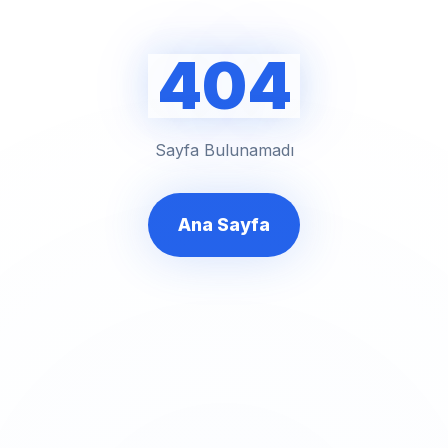
404
Sayfa Bulunamadı
Ana Sayfa