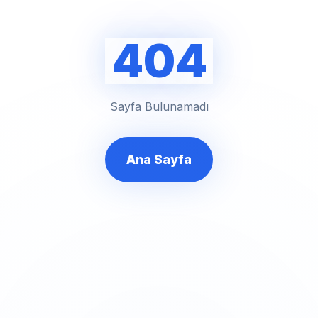
404
Sayfa Bulunamadı
Ana Sayfa