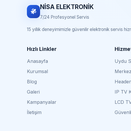
NİSA ELEKTRONİK
7/24 Profesyonel Servis
15 yıllık deneyimimizle güvenilir elektronik servis hi
Hızlı Linkler
Hizmet
Anasayfa
Uydu Se
Kurumsal
Merkez
Blog
Headen
Galeri
IP TV 
Kampanyalar
LCD TV
İletişim
Güvenli