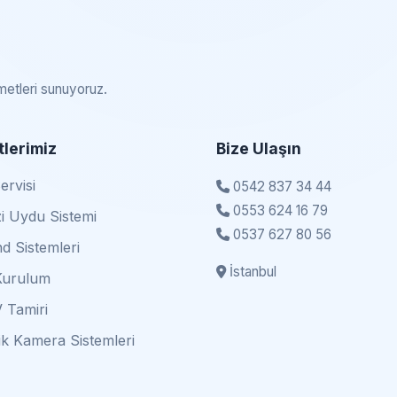
zmetleri sunuyoruz.
lerimiz
Bize Ulaşın
rvisi
0542 837 34 44
0553 624 16 79
i Uydu Sistemi
0537 627 80 56
d Sistemleri
İstanbul
Kurulum
 Tamiri
k Kamera Sistemleri