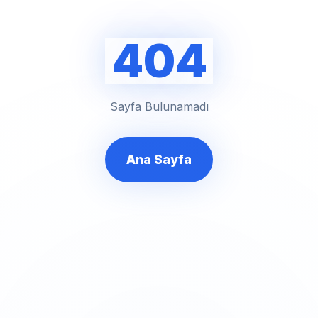
404
Sayfa Bulunamadı
Ana Sayfa