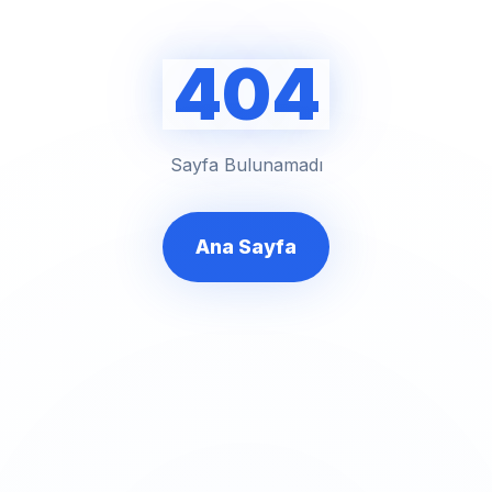
404
Sayfa Bulunamadı
Ana Sayfa