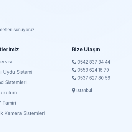
zmetleri sunuyoruz.
lerimiz
Bize Ulaşın
rvisi
0542 837 34 44
0553 624 16 79
i Uydu Sistemi
0537 627 80 56
d Sistemleri
İstanbul
Kurulum
 Tamiri
k Kamera Sistemleri