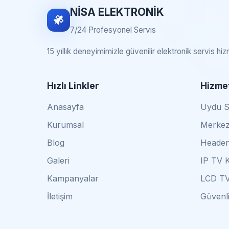
NİSA ELEKTRONİK
7/24 Profesyonel Servis
15 yıllık deneyimimizle güvenilir elektronik servis hi
Hızlı Linkler
Hizmet
Anasayfa
Uydu Se
Kurumsal
Merkez
Blog
Headen
Galeri
IP TV 
Kampanyalar
LCD TV
İletişim
Güvenli