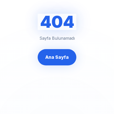
404
Sayfa Bulunamadı
Ana Sayfa